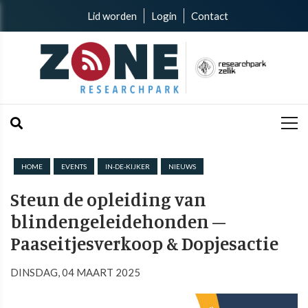
Lid worden
Login
Contact
HOME
EVENTS
IN-DE-KIJKER
NIEUWS
Steun de opleiding van
blindengeleidehonden –
Paaseitjesverkoop & Dopjesactie
DINSDAG, 04 MAART 2025