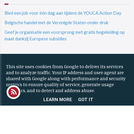
Bied een job voor één dag aan tijdens de YOUCA Action Day
Belgische handel met de Verenigde Staten onder druk
Geef je organisatie een voorsprong met gratis begeleiding op
maat dankzij Europese subsidies
© 2023 ZONE Researchpark | All rights reserved
This site uses cookies from Google to deliver its services
Privacy & Cookies
|
UP-TO-DATE WebDesign
and to analyze traffic. Your IP address and user-agent are
shared with Google along with performance and security
metrics to ensure quality of service, generate usage
statistics, and to detect and address abuse.
LEARN MORE
GOT IT