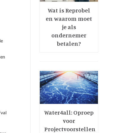
Wat is Reprobel
en waarom moet
je als
ondernemer
le
betalen?
ten
Water4all: Oproep
fval
voor
Projectvoorstellen