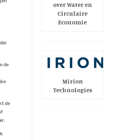
agen
over Water en
Circulaire
Economie
nder
an de
Mirion
jke
Technologies
kt de
of
er.
ek