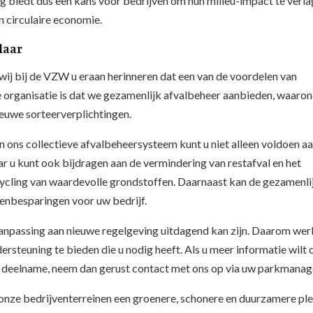
 biedt dus een kans voor bedrijven om hun milieu-impact te verl
n circulaire economie.
laar
 wij bij de VZW u eraan herinneren dat een van de voordelen van
 organisatie is dat we gezamenlijk afvalbeheer aanbieden, waaro
ieuwe sorteerverplichtingen.
 ons collectieve afvalbeheersysteem kunt u niet alleen voldoen a
 u kunt ook bijdragen aan de vermindering van restafval en het
ycling van waardevolle grondstoffen. Daarnaast kan de gezamenli
tenbesparingen voor uw bedrijf.
aanpassing aan nieuwe regelgeving uitdagend kan zijn. Daarom wer
steuning te bieden die u nodig heeft. Als u meer informatie wilt 
n deelname, neem dan gerust contact met ons op via uw parkmanag
nze bedrijventerreinen een groenere, schonere en duurzamere pl