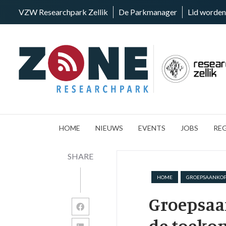
VZW Researchpark Zellik
De Parkmanager
Lid worden
HOME
NIEUWS
EVENTS
JOBS
RE
SHARE
HOME
GROEPSAANKO
Groepsaa
de toeko