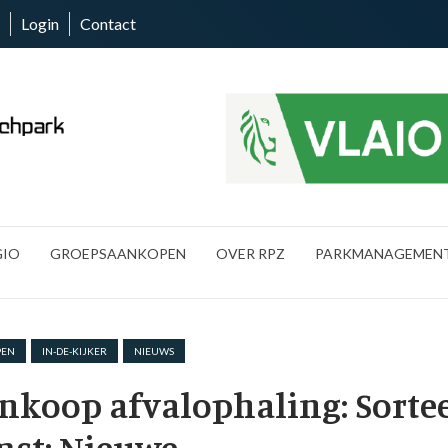
Login
Contact
GIO
GROEPSAANKOPEN
OVER RPZ
PARKMANAGEMEN
PEN
IN-DE-KIJKER
NIEUWS
nkoop afvalophaling: Sorte
mst: Nieuwe