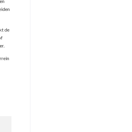
ren
eiden
kt de
of
er.
rrein