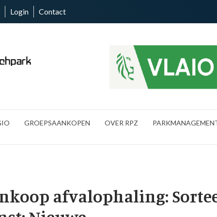
Login
Contact
GIO
GROEPSAANKOPEN
OVER RPZ
PARKMANAGEMEN
nkoop afvalophaling: Sorte
mst: Nieuwe