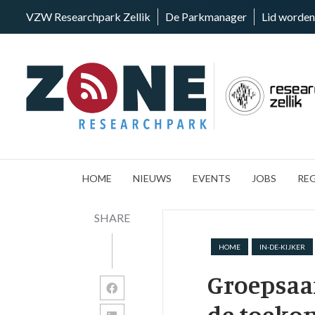
VZW Researchpark Zellik
De Parkmanager
Lid worden
HOME
NIEUWS
EVENTS
JOBS
RE
SHARE
HOME
IN-DE-KIJKER
Groepsaa
de toeko