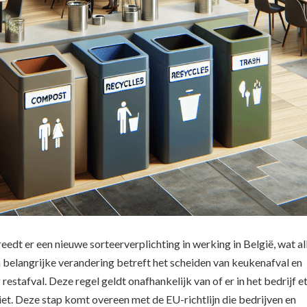
eedt er een nieuwe sorteerverplichting in werking in België, wat al
 belangrijke verandering betreft het scheiden van keukenafval en
restafval. Deze regel geldt onafhankelijk van of er in het bedrijf e
et. Deze stap komt overeen met de EU-richtlijn die bedrijven en