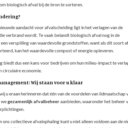
om biologisch afval bij de bron te sorteren.
ndering?
ieuwde aandacht voor afvalscheiding ligt in het verlagen van de
die verbrand wordt. Te vaak belandt biologisch afval nog in de
 een verspilling van waardevolle grondstoffen, want als dit soort a
rteerd, kan het waardevolle compost of energie opleveren.
 biedt dus een kans voor bedrijven om hun milieu-impact te verl
n circulaire economie.
anagement: Wij staan voor u klaar
 wij u eraan herinneren dat één van de voordelen van lidmaatschap 
t we
gezamenlijk afvalbeheer
aanbieden, waaronder het beheer 
rplichtingen.
 ons collectieve afvalophaling kunt u niet alleen voldoen aan de n