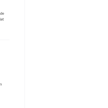
 de
dat
rs