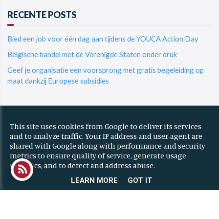
RECENTE POSTS
Bied een job voor één dag aan tijdens de YOUCA Action Day
Belgische handel met de Verenigde Staten onder druk
Geef je organisatie een voorsprong met gratis begeleiding op
maat dankzij Europese subsidies
© 2023 ZONE Researchpark | All rights reserved
This site uses cookies from Google to deliver its services
Privacy & Cookies
|
UP-TO-DATE WebDesign
and to analyze traffic. Your IP address and user-agent are
shared with Google along with performance and security
metrics to ensure quality of service, generate usage
statistics, and to detect and address abuse.
LEARN MORE
GOT IT