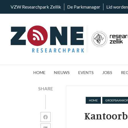
VZW Researchpark Zellik
De Parkmanager
Lid worden
HOME
NIEUWS
EVENTS
JOBS
RE
SHARE
HOME
GROEPSAANKO
Kantoor