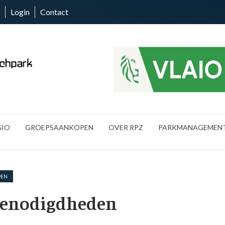
Login
Contact
GIO
GROEPSAANKOPEN
OVER RPZ
PARKMANAGEMEN
PEN
benodigdheden