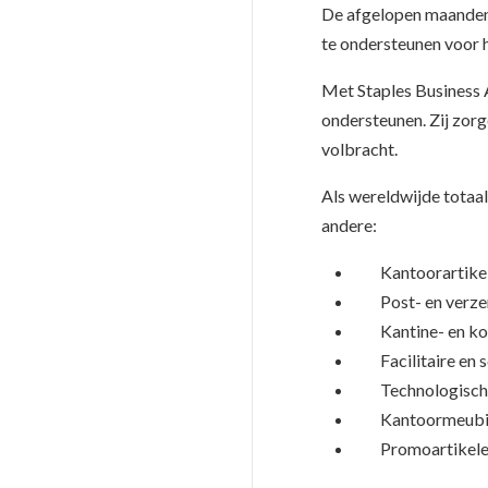
De afgelopen maanden 
te ondersteunen voor 
Met Staples Business 
ondersteunen. Zij zor
volbracht.
Als wereldwijde totaa
andere:
Kantoorartike
Post- en verzen
Kantine- en kof
Facilitaire en 
Technologische 
Kantoormeubilai
Promoartikelen 