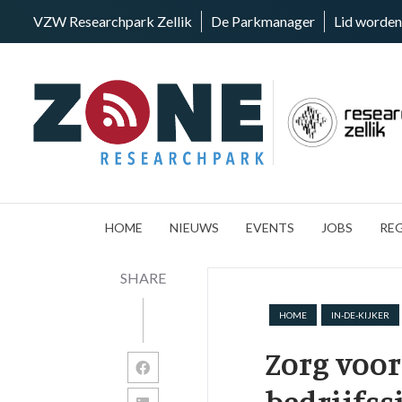
VZW Researchpark Zellik
De Parkmanager
Lid worden
HOME
NIEUWS
EVENTS
JOBS
RE
SHARE
HOME
IN-DE-KIJKER
Zorg voor
bedrijfss