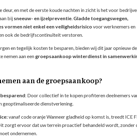
e deur, en met de eerste koude nachten in zicht is het voor bedrijv
taan bij
sneeuw- en ijzelpreventie
.
Gladde toegangswegen,
s vormen niet enkel een veiligheidsrisico
voor werknemers en
 ook de bedrijfscontinuïteit verstoren.
gen en tegelijk kosten te besparen, bieden wij dit jaar opnieuw de
te nemen aan een
groepsaankoop winterdienst in samenwerki
nemen aan de groepsaankoop?
enbesparend
: Door collectief in te kopen profiteren deelnemers va
n geoptimaliseerde dienstverlening.
ice:
vanaf code oranje Wanneer gladheid op komst is, treedt ICE 
Dit zorgt ervoor dat uw terrein proactief behandeld wordt, zonder 
e moet ondernemen.