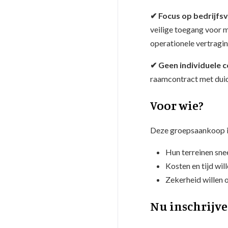
✔ Focus op bedrijfsve
veilige toegang voor m
operationele vertragi
✔ Geen individuele 
raamcontract met duid
Voor wie?
Deze groepsaankoop is
Hun terreinen snee
Kosten en tijd wil
Zekerheid willen o
Nu inschrijve