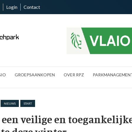
Login
Contact
GIO
GROEPSAANKOPEN
OVER RPZ
PARKMANAGEMEN
NIEUWS
START
 een veilige en toegankelijk
ite deze winter