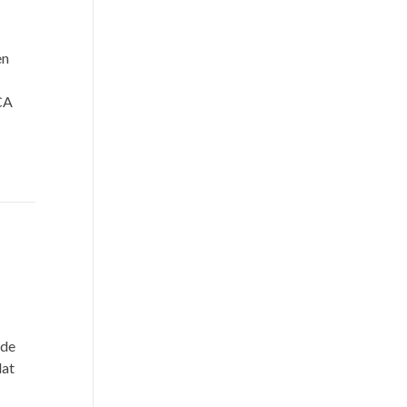
en
CA
 de
dat