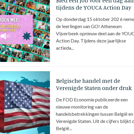
Bied een job voor één dag aan
tijdens de YOUCA Action Day
Op donderdag 15 oktober 202 6 nem
de leerlingen van GO! Atheneum
Vijverbeek opnieuw deel aan de YOU
Action Day. Tijdens deze jaarlijkse
actieda...
Belgische handel met de
Verenigde Staten onder druk
De FOD Economie publiceerde een
nieuwe monitoring van de
handelsbetrekkingen tussen België en
Verenigde Staten. Uit de cijfers blijkt 
België...