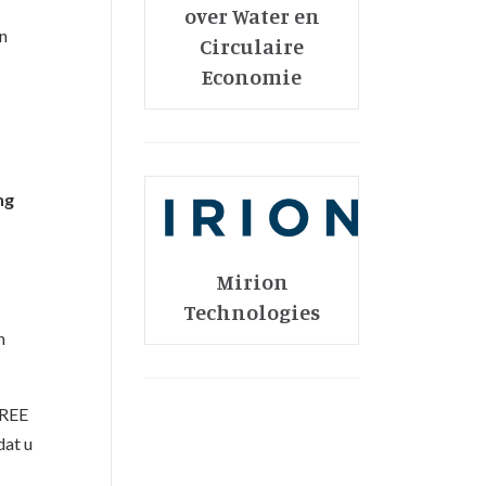
over Water en
en
Circulaire
Economie
ng
Mirion
Technologies
n
FREE
dat u