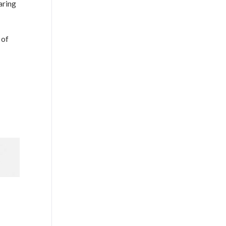
aring
 of